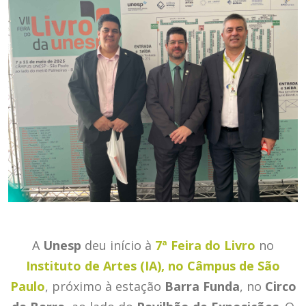
A
Unesp
deu início à
7ª Feira do Livro
no
Instituto de Artes (IA), no Câmpus de São
Paulo
, próximo à estação
Barra Funda
, no
Circo