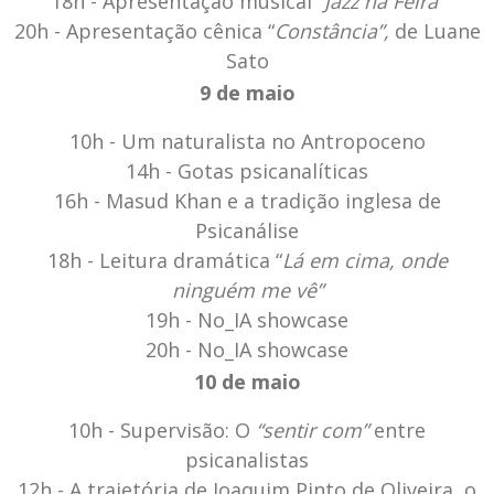
18h - Apresentação musical “
Jazz na Feira”
20h - Apresentação cênica “
Constância”,
de Luane
Sato
9 de maio
10h - Um naturalista no Antropoceno
14h - Gotas psicanalíticas
16h - Masud Khan e a tradição inglesa de
Psicanálise
18h - Leitura dramática “
Lá em cima, onde
ninguém me vê”
19h - No_IA showcase
20h - No_IA showcase
10 de maio
10h - Supervisão: O
“sentir com”
entre
psicanalistas
12h - A trajetória de Joaquim Pinto de Oliveira, o